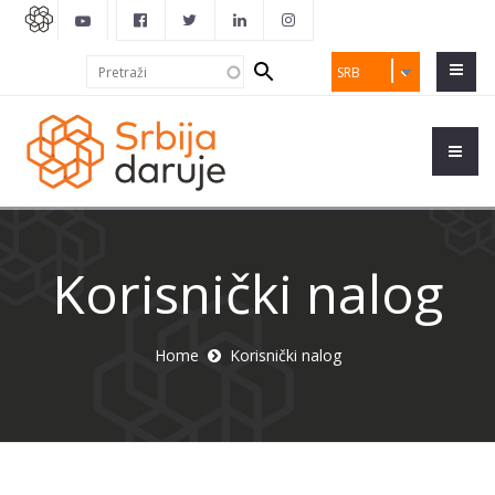
Search
Pretraži
SRB
form
Korisnički nalog
Home
Korisnički nalog