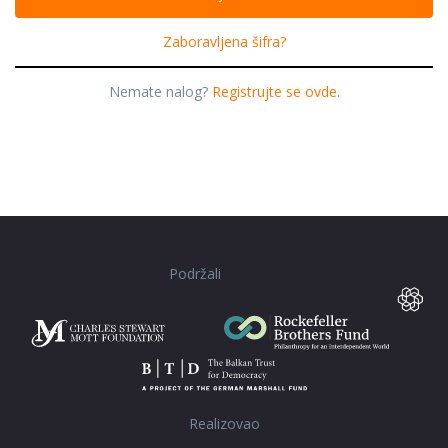
Zaboravljena šifra?
Nemate nalog?
Registrujte se ovde.
Podržali
Realizovao