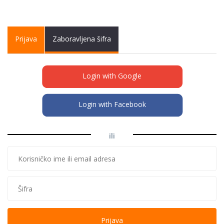
Primary tabs
Prijava
(active
Zaboravljena šifra
tab)
Login with Google
Login with Facebook
ili