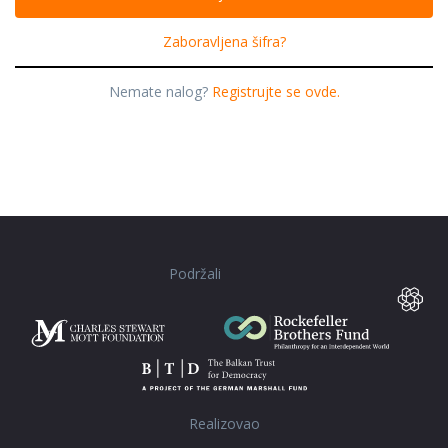
Zaboravljena šifra?
Nemate nalog?
Registrujte se ovde.
Podržali
Realizovao