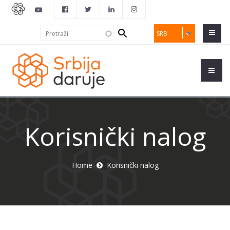
Search
Pretraži
SRB
form
Korisnički nalog
Home
Korisnički nalog