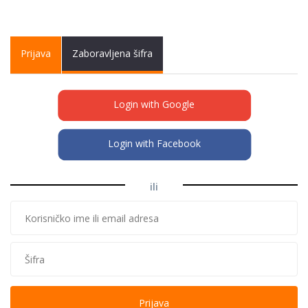
Primary tabs
Prijava
(active
Zaboravljena šifra
tab)
Login with Google
Login with Facebook
ili