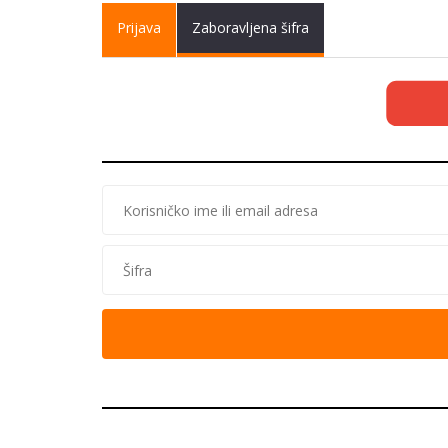
Primary tabs
Prijava
(active
Zaboravljena šifra
tab)