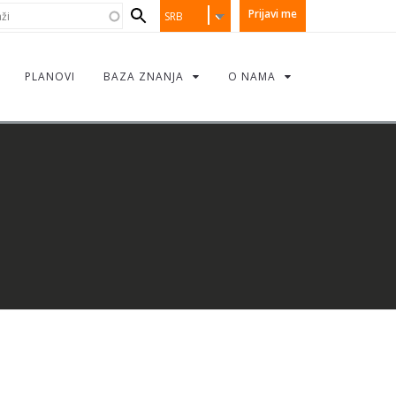
earch
i
Prijavi me
SRB
orm
PLANOVI
BAZA ZNANJA
O NAMA