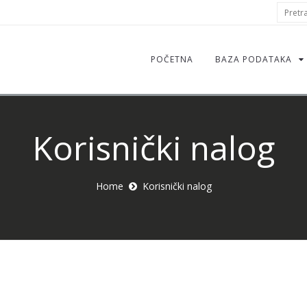
S
Pretraž
f
POČETNA
BAZA PODATAKA
Korisnički nalog
Home
Korisnički nalog