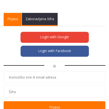
Primary tabs
Prijava
(active
Zaboravljena šifra
tab)
Login with Google
Login with Facebook
ili