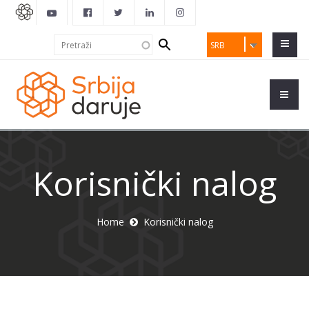
Search
Pretraži
SRB
form
Korisnički nalog
Home
Korisnički nalog