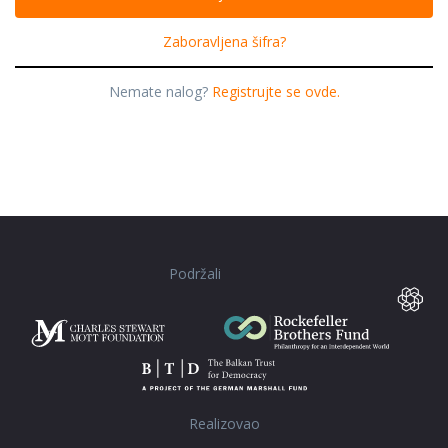
Zaboravljena šifra?
Nemate nalog?
Registrujte se ovde.
Podržali
Realizovao