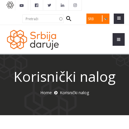
Search
Pretraži
SRB
form
Korisnički nalog
Home
Korisnički nalog