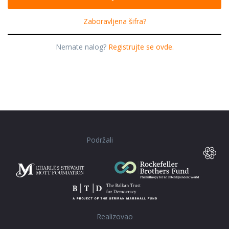
Zaboravljena šifra?
Nemate nalog?
Registrujte se ovde.
Podržali
Realizovao