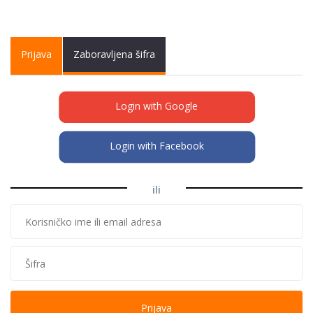
Primary tabs
Prijava
(active
Zaboravljena šifra
tab)
Login with Google
Login with Facebook
ili