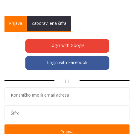
Primary tabs
Prijava
(active
Zaboravljena šifra
tab)
Login with Google
Login with Facebook
ili