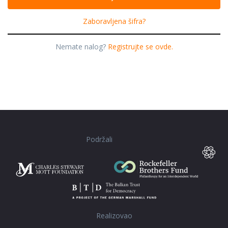
Zaboravljena šifra?
Nemate nalog?
Registrujte se ovde.
Podržali
Realizovao