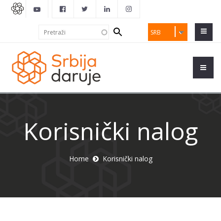
Search
Pretraži
SRB
form
Korisnički nalog
Home
Korisnički nalog