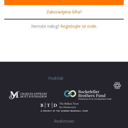
Zaboravljena šifra?
Nemate nalog?
Registrujte se ovde.
Podržali
Realizovao