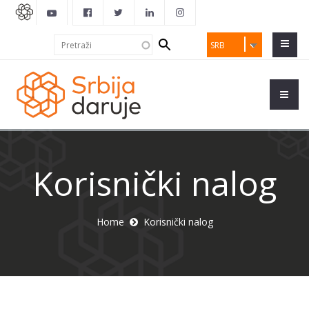
Search
Pretraži
SRB
form
Korisnički nalog
Home
Korisnički nalog