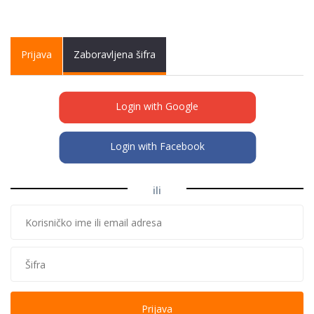
Primary tabs
Prijava
(active
Zaboravljena šifra
tab)
Login with Google
Login with Facebook
ili