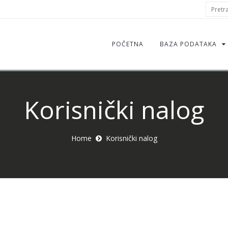
S
Pretraž
f
POČETNA
BAZA PODATAKA
Korisnički nalog
Home
Korisnički nalog