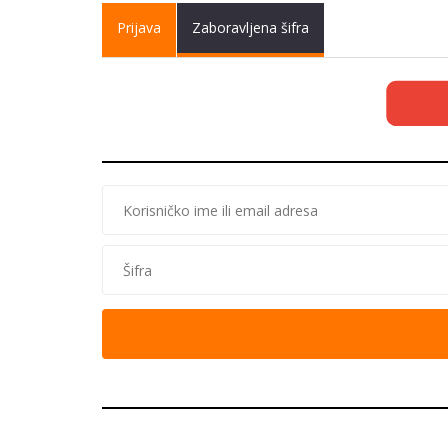
Primary tabs
Prijava
(active
Zaboravljena šifra
tab)