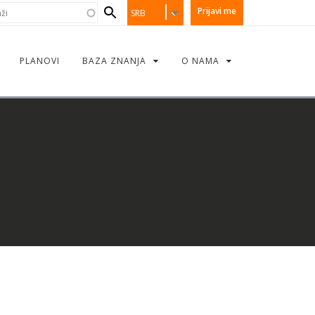
earch
i
Prijavi me
SRB
orm
PLANOVI
BAZA ZNANJA
O NAMA