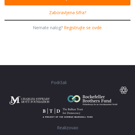
Zaboravljena šifra?
Nemate nalog?
Registrujte se ovde.
Podržali
Realizovao