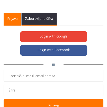
Primary tabs
Prijava
(active
Zaboravljena šifra
tab)
Login with Google
Login with Facebook
ili