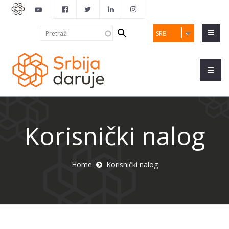
Search
Pretraži
SRB
form
Korisnički nalog
Home
Korisnički nalog