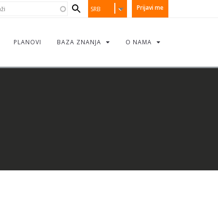
earch
i
Prijavi me
SRB
orm
PLANOVI
BAZA ZNANJA
O NAMA