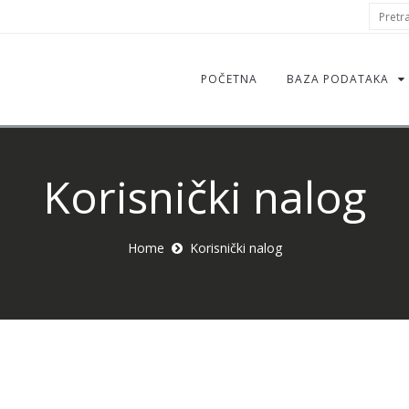
S
Pretraž
f
POČETNA
BAZA PODATAKA
Korisnički nalog
Home
Korisnički nalog