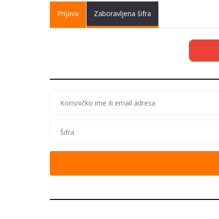
Primary tabs
Prijava
(active
Zaboravljena šifra
tab)