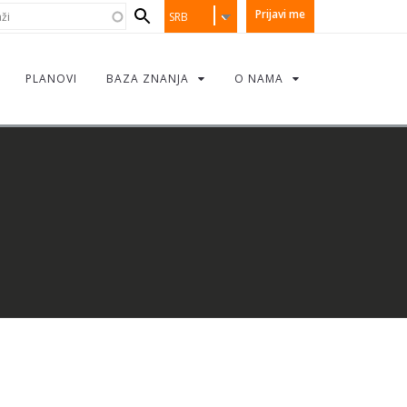
earch
i
Prijavi me
SRB
orm
PLANOVI
BAZA ZNANJA
O NAMA