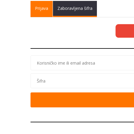
Primary tabs
Prijava
(active
Zaboravljena šifra
tab)