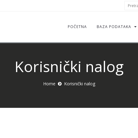
S
Pretraž
f
POČETNA
BAZA PODATAKA
Korisnički nalog
Home
Korisnički nalog