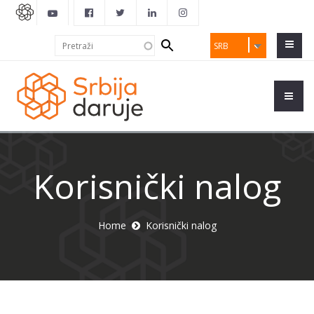
Search
Pretraži
SRB
form
Korisnički nalog
Home
Korisnički nalog