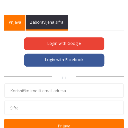
Primary tabs
Prijava
(active
Zaboravljena šifra
tab)
Login with Google
Login with Facebook
ili