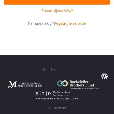
Zaboravljena šifra?
Nemate nalog?
Registrujte se ovde.
Podržali
Realizovao