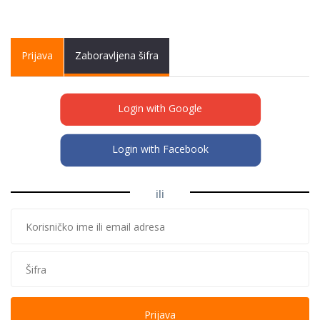
Primary tabs
Prijava
(active
Zaboravljena šifra
tab)
Login with Google
Login with Facebook
ili