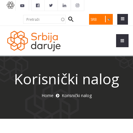
Search
Pretraži
SRB
form
Korisnički nalog
Home
Korisnički nalog