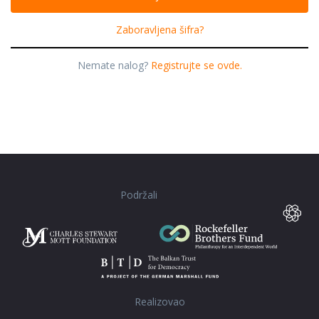
Zaboravljena šifra?
Nemate nalog?
Registrujte se ovde.
Podržali
Realizovao