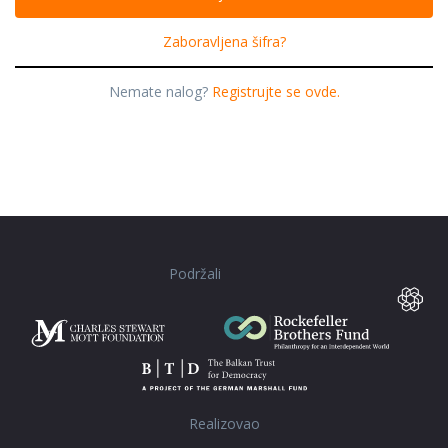
Zaboravljena šifra?
Nemate nalog?
Registrujte se ovde.
Podržali
Realizovao