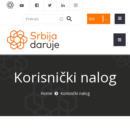
Search
Pretraži
SRB
form
Korisnički nalog
Home
Korisnički nalog