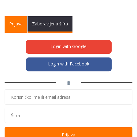
Primary tabs
Prijava
(active
Zaboravljena šifra
tab)
Login with Google
Login with Facebook
ili