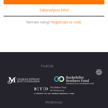
Zaboravljena šifra?
Nemate nalog?
Registrujte se ovde.
Podržali
Realizovao