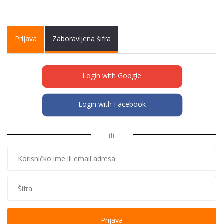
Primary tabs
Prijava
(active
Zaboravljena šifra
tab)
Login with Google
Login with Facebook
ili