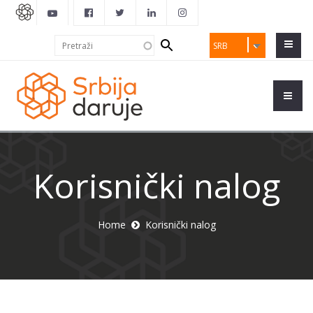
Search
Pretraži
SRB
form
Korisnički nalog
Home
Korisnički nalog