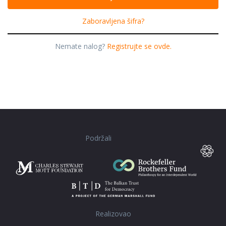
Zaboravljena šifra?
Nemate nalog?
Registrujte se ovde.
Podržali
Realizovao