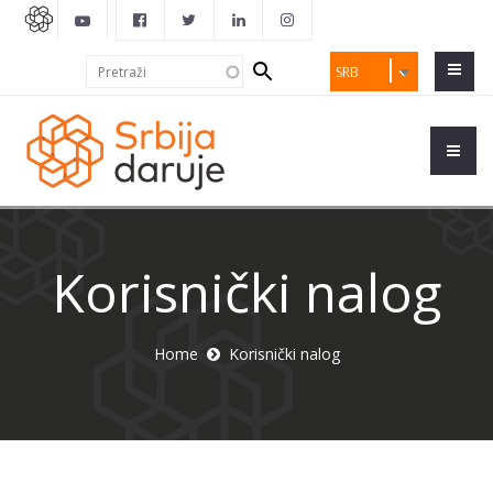
Search
Pretraži
SRB
form
Korisnički nalog
Home
Korisnički nalog