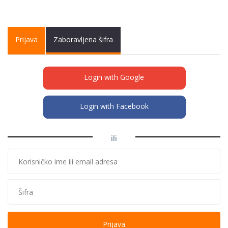
Primary tabs
Prijava
(active
Zaboravljena šifra
tab)
Login with Google
Login with Facebook
ili