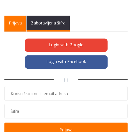
Primary tabs
Prijava
(active
Zaboravljena šifra
tab)
Login with Google
Login with Facebook
ili