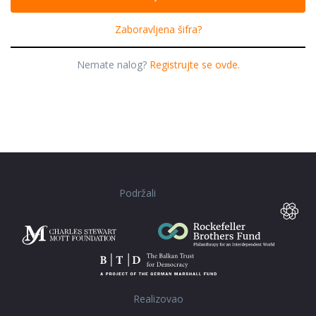
Zaboravljena šifra?
Nemate nalog?
Registrujte se ovde.
Podržali
Realizovao