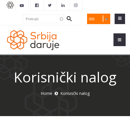
Search
Pretraži
SRB
form
Korisnički nalog
Home
Korisnički nalog