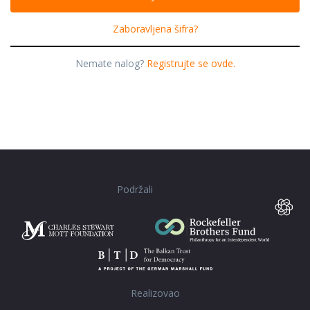
Zaboravljena šifra?
Nemate nalog?
Registrujte se ovde.
Podržali
Realizovao