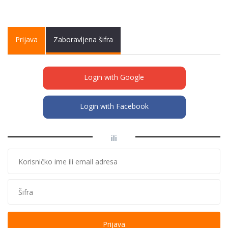
Primary tabs
Prijava
(active
Zaboravljena šifra
tab)
Login with Google
Login with Facebook
ili