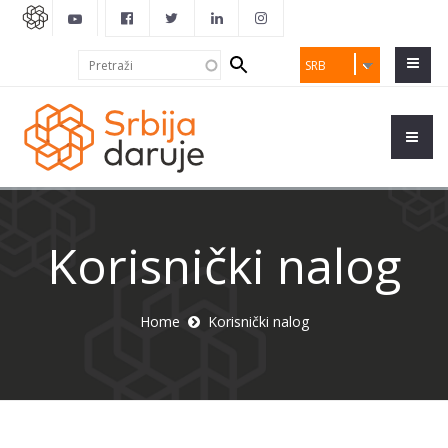
Search
Pretraži
SRB
form
Korisnički nalog
Home
Korisnički nalog