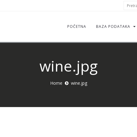
S
Pretraž
f
POČETNA
BAZA PODATAKA
wine.jpg
Home
wine.jpg