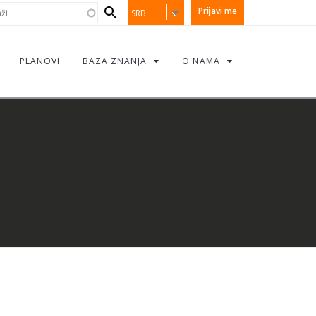
earch
i
Prijavi me
SRB
orm
PLANOVI
BAZA ZNANJA
O NAMA