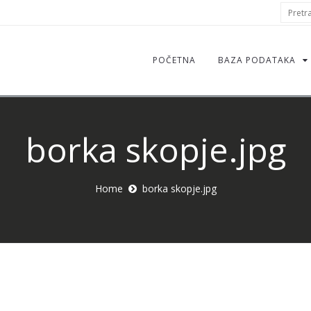
S
Pretraž
f
POČETNA
BAZA PODATAKA
borka skopje.jpg
Home
borka skopje.jpg