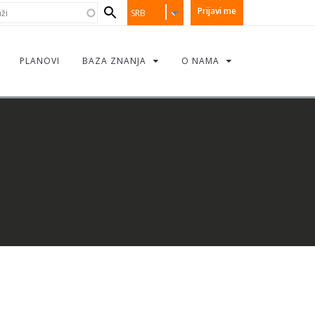
earch
i
Prijavi me
SRB
orm
PLANOVI
BAZA ZNANJA
O NAMA