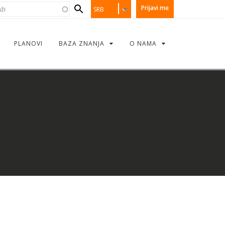
earch
i
Prijavi me
SRB
orm
PLANOVI
BAZA ZNANJA
O NAMA