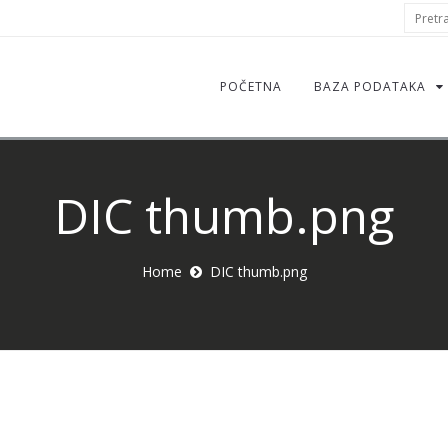
S
Pretraž
f
POČETNA
BAZA PODATAKA
DIC thumb.png
Home
DIC thumb.png