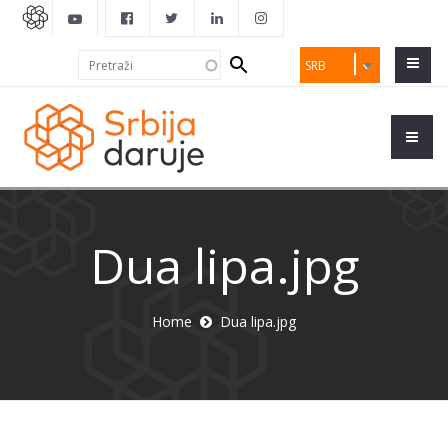
Search
Pretraži
SRB
form
Dua lipa.jpg
Home
Dua lipa.jpg