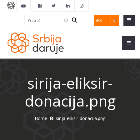
Search
Pretraži
SRB
form
sirija-eliksir-
donacija.png
Home
sirija-eliksir-donacija.png