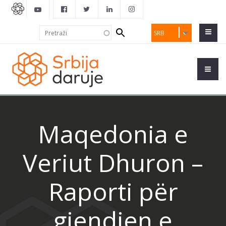
Search
Pretraži
SRB
form
Maqedonia e
Veriut Dhuron –
Raporti për
gjendjen e