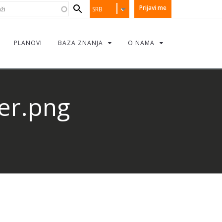
earch
i
Prijavi me
SRB
orm
PLANOVI
BAZA ZNANJA
O NAMA
er.png