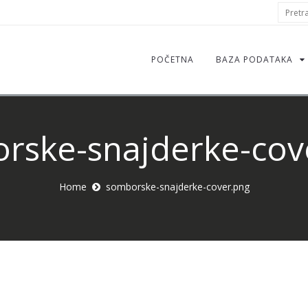
S
Pretraž
f
POČETNA
BAZA PODATAKA
rske-snajderke-cov
Home
somborske-snajderke-cover.png