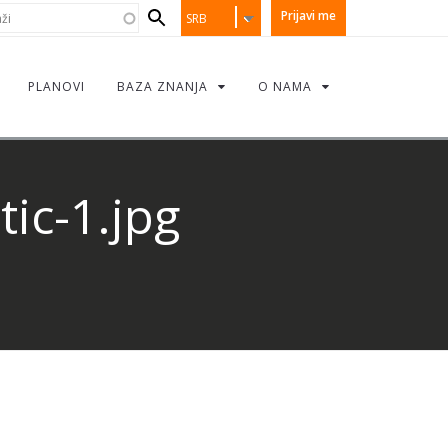
earch
i
Prijavi me
SRB
orm
PLANOVI
BAZA ZNANJA
O NAMA
ic-1.jpg