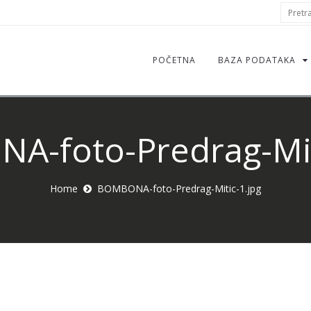
S
Pretraž
f
POČETNA
BAZA PODATAKA
-foto-Predrag-Mit
Home
BOMBONA-foto-Predrag-Mitic-1.jpg