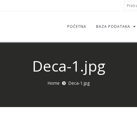
S
Pretraž
f
POČETNA
BAZA PODATAKA
Deca-1.jpg
Home
Deca-1.jpg