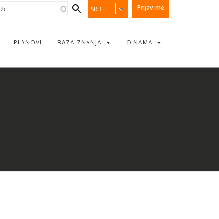
earch
i
Prijavi me
SRB
orm
PLANOVI
BAZA ZNANJA
O NAMA