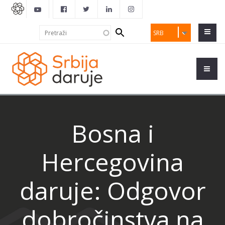
Search
Pretraži
SRB
form
Bosna i
Hercegovina
daruje: Odgovor
dobročinstva na