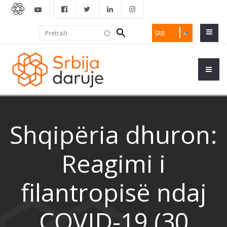
Search
Pretraži
SRB
form
Shqipëria dhuron:
Reagimi i
filantropisë ndaj
COVID-19 (30