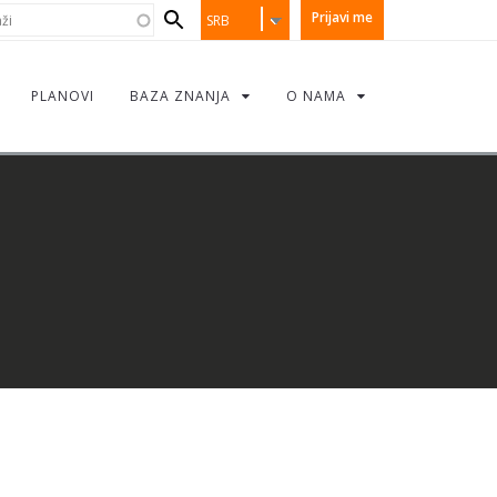
earch
i
Prijavi me
SRB
orm
PLANOVI
BAZA ZNANJA
O NAMA