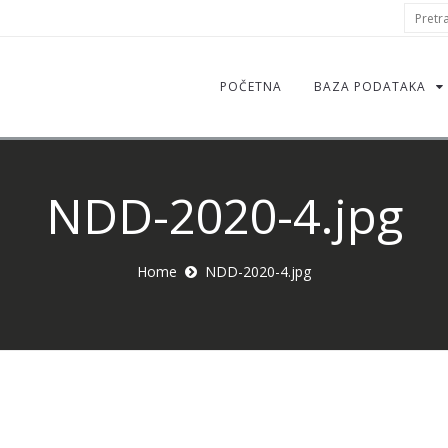
S
Pretraž
f
POČETNA
BAZA PODATAKA
NDD-2020-4.jpg
Home
NDD-2020-4.jpg