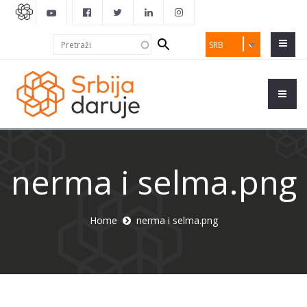
Search
Pretraži
SRB
form
nerma i selma.png
Home
nerma i selma.png