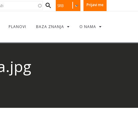
earch
i
Prijavi me
SRB
orm
PLANOVI
BAZA ZNANJA
O NAMA
a.jpg