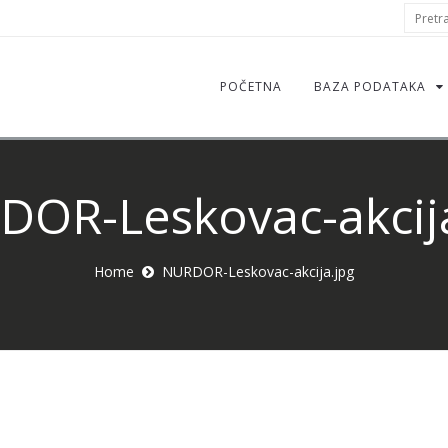
S
Pretraž
f
POČETNA
BAZA PODATAKA
OR-Leskovac-akcij
Home
NURDOR-Leskovac-akcija.jpg