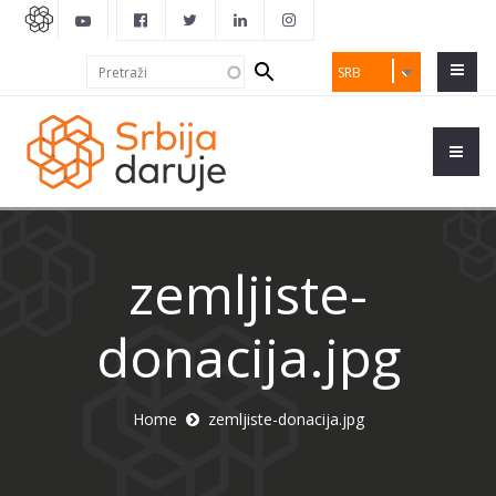
Search
Pretraži
SRB
form
zemljiste-
donacija.jpg
Home
zemljiste-donacija.jpg