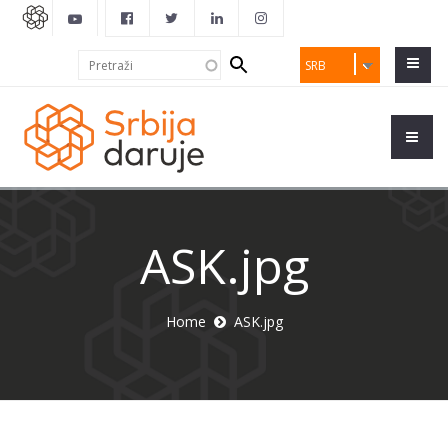
Search
Pretraži
SRB
form
ASK.jpg
Home
ASK.jpg