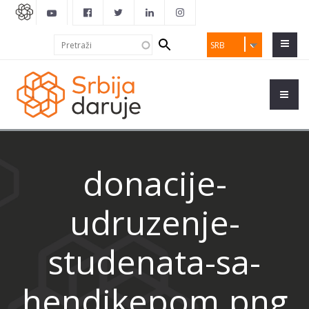
Search
Pretraži
SRB
form
donacije-
udruzenje-
studenata-sa-
hendikepom.png