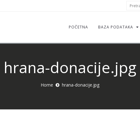
S
Pretraž
f
POČETNA
BAZA PODATAKA
hrana-donacije.jpg
Home
hrana-donacije.jpg