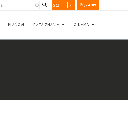
earch
i
Prijavi me
SRB
orm
PLANOVI
BAZA ZNANJA
O NAMA