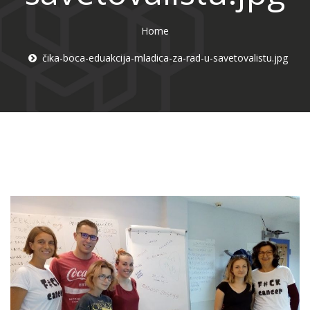
Home
čika-boca-eduakcija-mladica-za-rad-u-savetovalistu.jpg