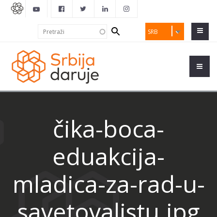
Search
Pretraži
SRB
form
čika-boca-
eduakcija-
mladica-za-rad-u-
savetovalistu.jpg