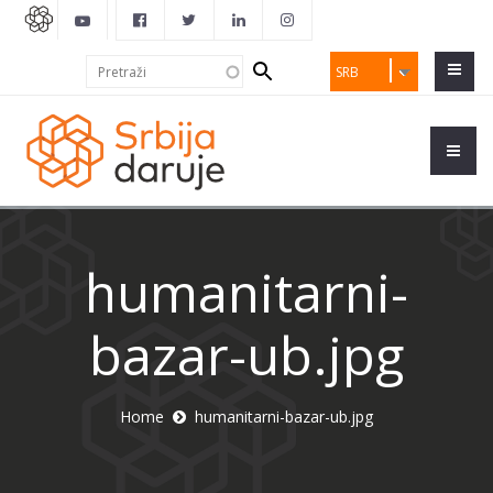
Search
Pretraži
SRB
form
humanitarni-
bazar-ub.jpg
Home
humanitarni-bazar-ub.jpg