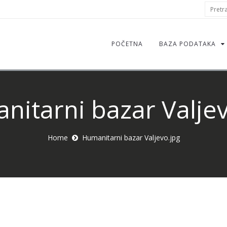
S
Pretraž
f
POČETNA
BAZA PODATAKA
nitarni bazar Valjev
Home
Humanitarni bazar Valjevo.jpg