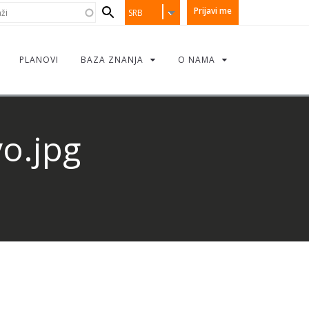
earch
i
Prijavi me
SRB
orm
PLANOVI
BAZA ZNANJA
O NAMA
o.jpg