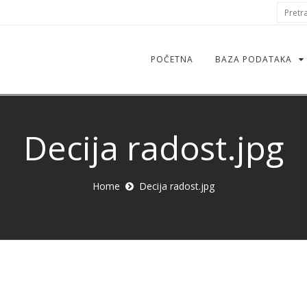
S
Pretraž
f
POČETNA
BAZA PODATAKA
Decija radost.jpg
Home
Decija radost.jpg