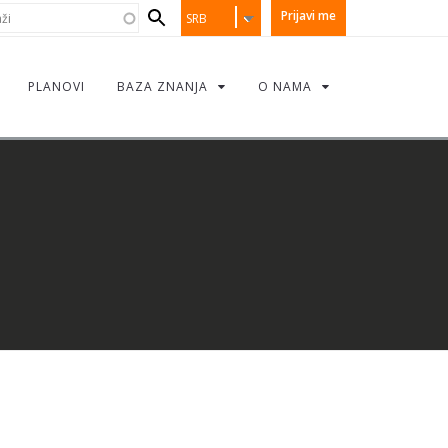
earch
i
Prijavi me
SRB
orm
PLANOVI
BAZA ZNANJA
O NAMA