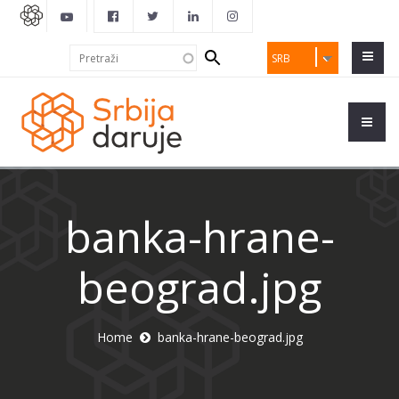
Search
Pretraži
SRB
form
banka-hrane-
beograd.jpg
Home
banka-hrane-beograd.jpg