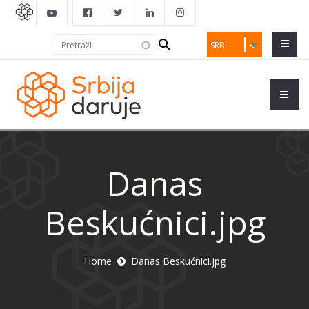
Search
Pretraži
SRB
form
Danas
Beskućnici.jpg
Home
Danas Beskućnici.jpg