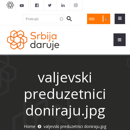
Search
Pretraži
SRB
form
valjevski
preduzetnici
doniraju.jpg
Home
valjevski preduzetnici doniraju.jpg