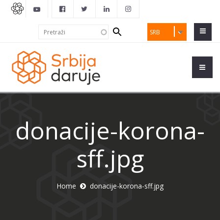
Search
Pretraži
SRB
form
donacije-korona-
sff.jpg
Home
donacije-korona-sff.jpg