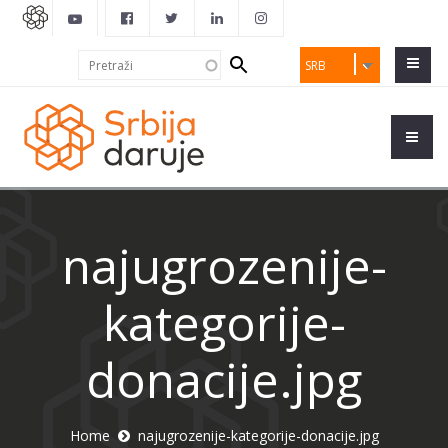
Search
Pretraži
SRB
form
najugrozenije-
kategorije-
donacije.jpg
Home
najugrozenije-kategorije-donacije.jpg