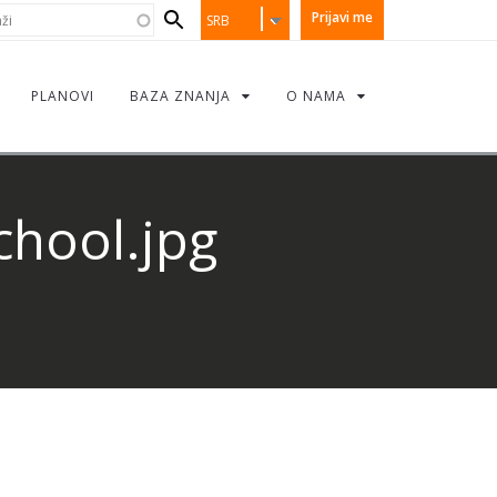
earch
i
Prijavi me
SRB
orm
PLANOVI
BAZA ZNANJA
O NAMA
chool.jpg