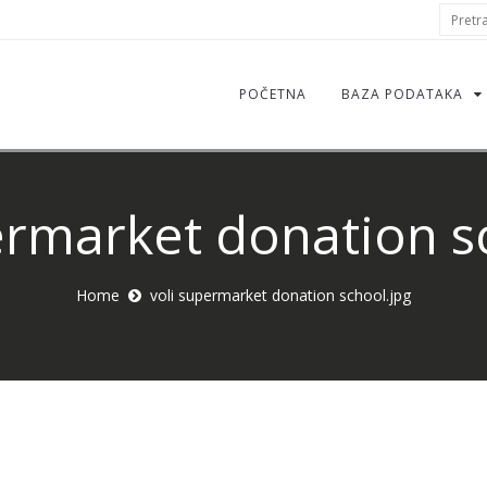
S
Pretraž
f
POČETNA
BAZA PODATAKA
ermarket donation s
Home
voli supermarket donation school.jpg