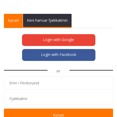
Primary tabs
Kycuni
(active
Keni harruar fjalëkalimin
tab)
Login with Google
Login with Facebook
or