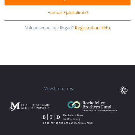
Harruat Fjalëkalimin?
Nuk posedoni një llogari?
Regjistrohuni këtu.
Mbështetur nga