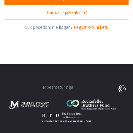
Harruat Fjalëkalimin?
Nuk posedoni një llogari?
Regjistrohuni këtu.
Mbështetur nga