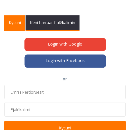
Primary tabs
Kycuni
(active
Keni harruar fjalëkalimin
tab)
Login with Google
Login with Facebook
or