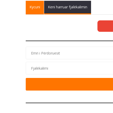
Primary tabs
Kycuni
(active
Keni harruar fjalëkalimin
tab)