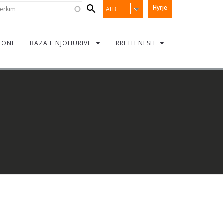
Search
rkim
Hyrje
ALB
form
IONI
BAZA E NJOHURIVE
RRETH NESH