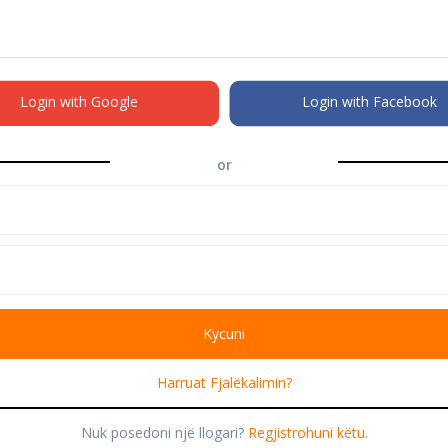
Login with Google
Login with Facebook
or
Harruat Fjalëkalimin?
Nuk posedoni një llogari?
Regjistrohuni këtu.