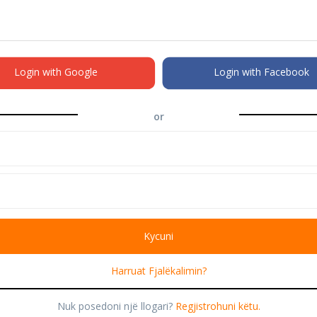
Login with Google
Login with Facebook
or
Harruat Fjalëkalimin?
Nuk posedoni një llogari?
Regjistrohuni këtu.