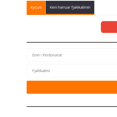
Primary tabs
Kycuni
(active
Keni harruar fjalëkalimin
tab)