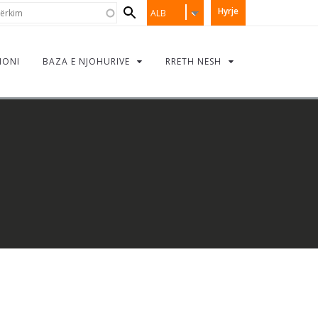
Search
rkim
Hyrje
ALB
form
IONI
BAZA E NJOHURIVE
RRETH NESH